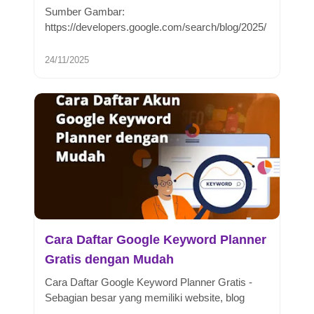
Sumber Gambar:
https://developers.google.com/search/blog/2025/
11/search-console-branded-filterGood News!
Google kini sed...
24/11/2025
Cara Daftar Google Keyword Planner
Gratis dengan Mudah
Cara Daftar Google Keyword Planner Gratis -
Sebagian besar yang memiliki website, blog
ataupun jenis website lainnya dan...