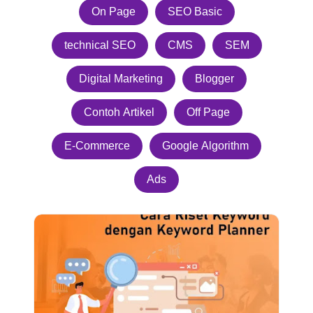
On Page
SEO Basic
technical SEO
CMS
SEM
Digital Marketing
Blogger
Contoh Artikel
Off Page
E-Commerce
Google Algorithm
Ads