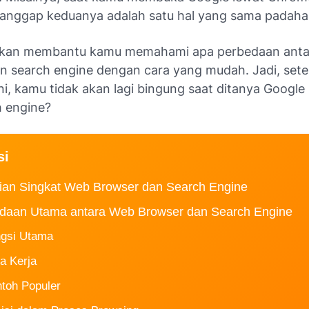
nggap keduanya adalah satu hal yang sama padahal 
i akan membantu kamu memahami apa perbedaan ant
n search engine dengan cara yang mudah. Jadi, sete
i, kamu tidak akan lagi bingung saat ditanya
Google 
h engine?
si
ian Singkat Web Browser dan Search Engine
daan Utama antara Web Browser dan Search Engine
ngsi Utama
a Kerja
ntoh Populer