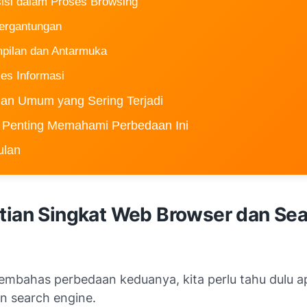
sisi dalam Proses Browsing
tergantungan
mpilan dan Antarmuka
ses Informasi
an Umum yang Sering Terjadi
 Penting Memahami Perbedaan Ini
ulan
tian Singkat Web Browser dan Sea
mbahas perbedaan keduanya, kita perlu tahu dulu a
n search engine.