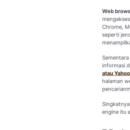
Web brows
mengakses 
Chrome, Moz
seperti jen
menampilka
Sementara 
informasi d
atau Yahoo
halaman we
pencarianm
Singkatnya
engine itu