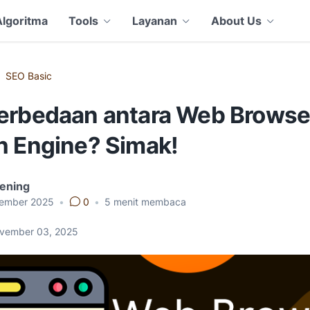
Algoritma
Tools
Layanan
About Us
SEO Basic
erbedaan antara Web Browse
h Engine? Simak!
Hening
ember 2025
•
0
•
5
menit membaca
ovember 03, 2025