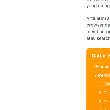
yang menga
Artikel in
browser da
membaca in
atau searc
Daftar I
Pengert
7 Perbe
1. Fu
2. Car
3. Co