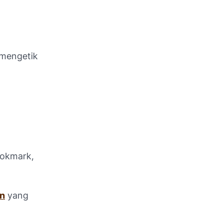
 mengetik
ookmark,
an
yang