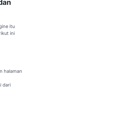
dan
ine itu
kut ini
n halaman
 dari