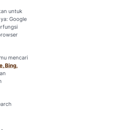
kan untuk
ya: Google
erfungsi
 browser
mu mencari
, Bing,
aan
n
earch