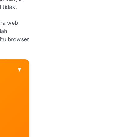
tidak.
ara web
lah
itu browser
▼