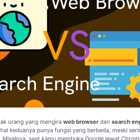
yak orang yang mengira
web browser
dan
search en
hal keduanya punya fungsi yang berbeda, meski seri
 Misalnya, saat kamu membuka Google lewat Chrom