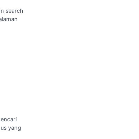
an search
halaman
encari
tus yang