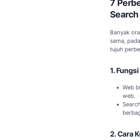
7 Perb
Search
Banyak ora
sama, pada
tujuh perb
1. Fungs
Web b
web.
Search
berbag
2. Cara K