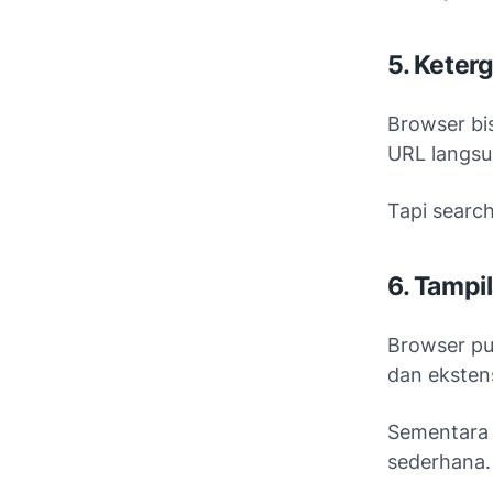
5. Keter
Browser bi
URL langsu
Tapi searc
6. Tampi
Browser pu
dan ekstens
Sementar
sederhana.