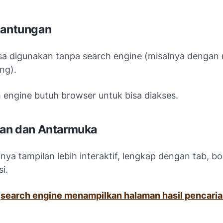
gantungan
sa digunakan tanpa search engine (misalnya dengan
ng).
h engine butuh browser untuk bisa diakses.
lan dan Antarmuka
nya tampilan lebih interaktif, lengkap dengan tab, b
i.
a
search engine menampilkan halaman hasil pencari