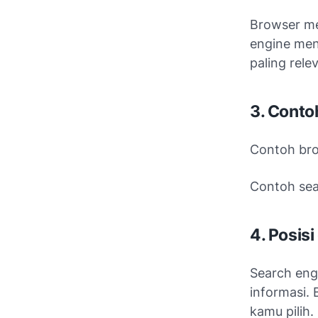
Browser me
engine men
paling rele
3. Conto
Contoh bro
Contoh sea
4. Posis
Search eng
informasi.
kamu pilih.