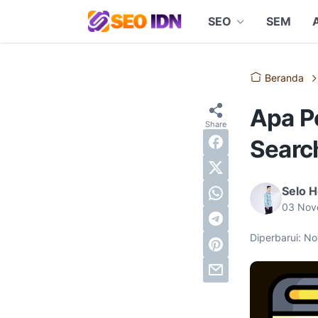
SEO
SEM
Beranda
Apa P
Searc
Selo 
03 Nov
Diperbarui: N