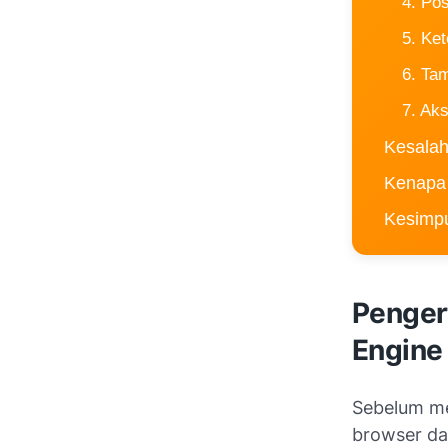
4. Po
5. Ke
6. Ta
7. Ak
Kesalah
Kenapa
Kesimp
Penger
Engine
Sebelum me
browser da