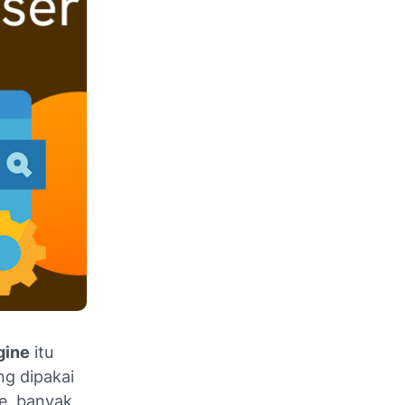
gine
itu
ng dipakai
e, banyak